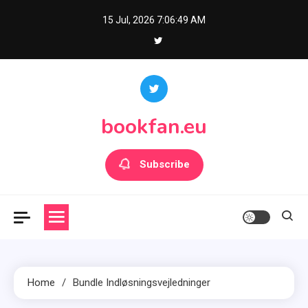
Skip
15 Jul, 2026
7:06:51 AM
to
content
bookfan.eu
Subscribe
Home
Bundle Indløsningsvejledninger