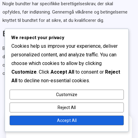
Nogle bundter har specifikke berettigelseskrav, der skal
opfyldes, før indløsning. Gennemgå vilkårene og betingelserne
knyttet til bundtet for at sikre, at du kvalificerer dig.
Begrænsninger på bundter
We respect your privacy
Cookies help us improve your experience, deliver
Begrænsninger kan gælde for visse bundter, hvilket begrænser
personalized content, and analyze traffic. You can
deres brug til specifikke produkter eller tjenester. Vær
choose which cookies to allow by clicking
opmærksom på disse begrænsninger for at undgå
Customize
. Click
Accept All
to consent or
Reject
overraskelser, når du indløser dit bundt.
All
to decline non-essential cookies.
Read more
Customize
Posts
1
2
Next
Reject All
pagination
Accept All
Links